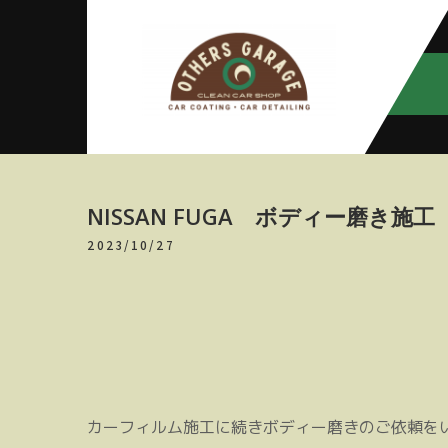
Skip
to
content
アザースガ
【神奈川・厚木・愛川】カーメン
テナンス
レージ
NISSAN FUGA ボディー磨き施工
2023/10/27
カーフィルム施工に続きボディー磨きのご依頼を