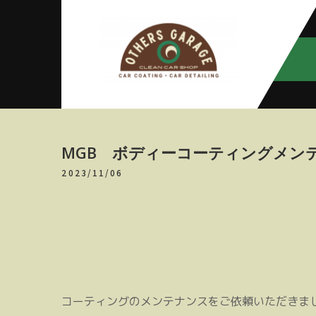
Skip
to
content
アザースガ
【神奈川・厚木・愛川】カーメン
テナンス
レージ
MGB ボディーコーティングメン
2023/11/06
コーティングのメンテナンスをご依頼いただきま