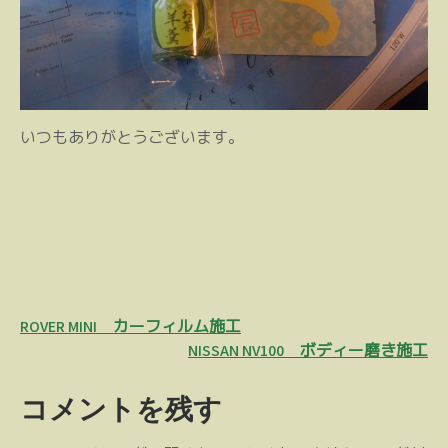
いつもありがとうございます。
投
ROVER MINI カーフィルム施工
稿
NISSAN NV100 ボディー磨き施工
ナ
コメントを残す
ビ