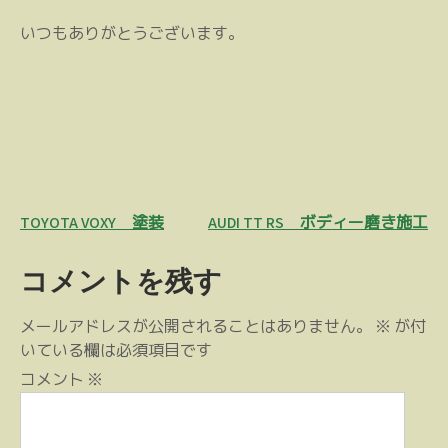
いつもありがとうございます。
投
TOYOTA VOXY 塗装
AUDI TT RS ボディー磨き施工
稿
コメントを残す
ナ
ビ
メールアドレスが公開されることはありません。
※
が付
ゲ
いている欄は必須項目です
ー
コメント
※
シ
ョ