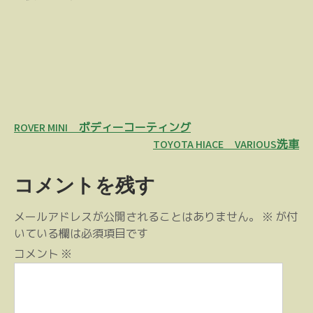
投
ROVER MINI ボディーコーティング
稿
TOYOTA HIACE VARIOUS洗車
ナ
コメントを残す
ビ
ゲ
メールアドレスが公開されることはありません。
※
が付
ー
いている欄は必須項目です
シ
コメント
※
ョ
ン