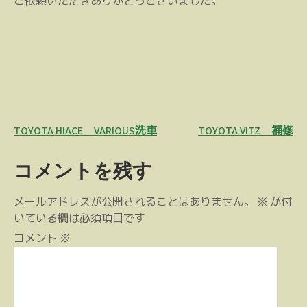
ご依頼いただきありがとうございました。
投
TOYOTA HIACE VARIOUS洗車
TOYOTA VITZ 補修
稿
コメントを残す
ナ
ビ
メールアドレスが公開されることはありません。
※
が付
ゲ
いている欄は必須項目です
ー
コメント
※
シ
ョ
ン