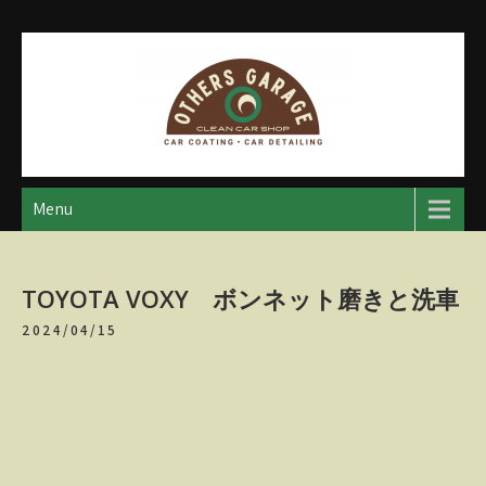
Skip
to
content
アザースガレージ
【神奈川・厚木・愛川】カーメンテナンス
Menu
TOYOTA VOXY ボンネット磨きと洗車
2024/04/15