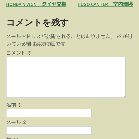
投
HONDA N WGN タイヤ交換
FUSO CANTER 室内清掃
稿
コメントを残す
ナ
ビ
メールアドレスが公開されることはありません。
※
が付
ゲ
いている欄は必須項目です
ー
コメント
※
シ
ョ
ン
名前
※
メール
※