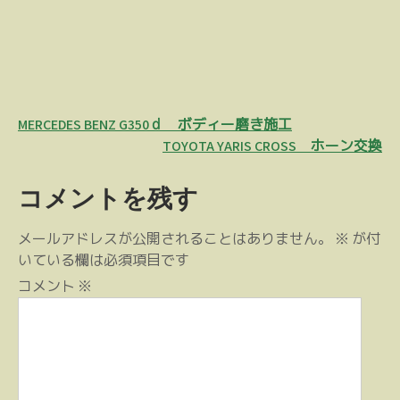
投
MERCEDES BENZ G350ｄ ボディー磨き施工
稿
TOYOTA YARIS CROSS ホーン交換
ナ
コメントを残す
ビ
ゲ
メールアドレスが公開されることはありません。
※
が付
ー
いている欄は必須項目です
シ
コメント
※
ョ
ン