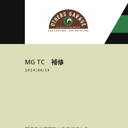
Skip
to
content
アザースガ
【神奈川・厚木・愛川】カーメン
テナンス
レージ
MG TC 補修
2024/06/14