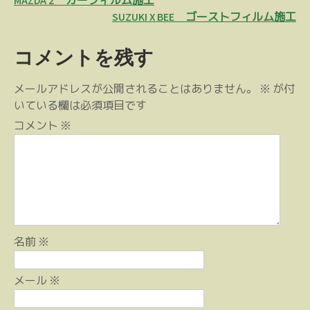
投
MAZDA 2 カーフィルム施工
稿
SUZUKI X BEE ゴーストフィルム施工
ナ
コメントを残す
ビ
ゲ
メールアドレスが公開されることはありません。
※
が付
ー
いている欄は必須項目です
シ
コメント
※
ョ
ン
名前
※
メール
※