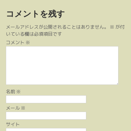
稿
コメントを残す
ナ
ビ
メールアドレスが公開されることはありません。
※
が付
ゲ
いている欄は必須項目です
ー
コメント
※
シ
ョ
ン
名前
※
メール
※
サイト