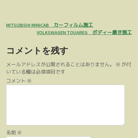
投
MITSUBISHI MINICAB カーフィルム施工
稿
VOLKSWAGEN TOUAREG ボディー磨き施工
ナ
コメントを残す
ビ
ゲ
メールアドレスが公開されることはありません。
※
が付
ー
いている欄は必須項目です
シ
コメント
※
ョ
ン
名前
※