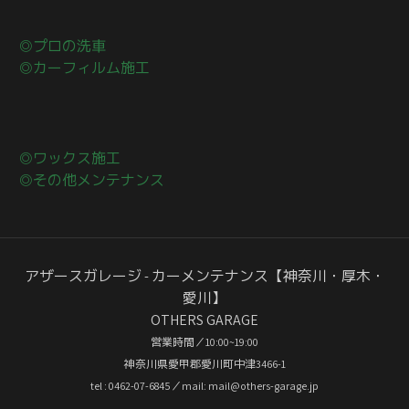
◎プロの洗車
◎カーフィルム施工
◎ワックス施工
◎その他メンテナンス
アザースガレージ - カーメンテナンス【神奈川・厚木・
愛川】
OTHERS GARAGE
営業時間／10:00~19:00
神奈川県愛甲郡愛川町中津3466-1
tel : 0462-07-6845／mail: mail@others-garage.jp