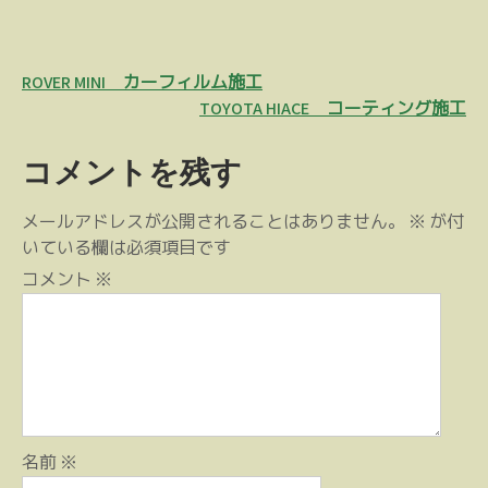
投
ROVER MINI カーフィルム施工
稿
TOYOTA HIACE コーティング施工
ナ
コメントを残す
ビ
ゲ
メールアドレスが公開されることはありません。
※
が付
ー
いている欄は必須項目です
シ
コメント
※
ョ
ン
名前
※