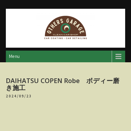
Skip
to
content
アザースガレージ
【神奈川・厚木・愛川】カーメンテナンス
Menu
DAIHATSU COPEN Robe ボディー磨
き施工
2024/09/23