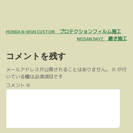
投
HONDA N-WGN CUSTOM プロテクションフィルム施工
稿
NISSAN DAYZ 磨き施工
ナ
コメントを残す
ビ
ゲ
メールアドレスが公開されることはありません。
※
が付
ー
いている欄は必須項目です
シ
コメント
※
ョ
ン