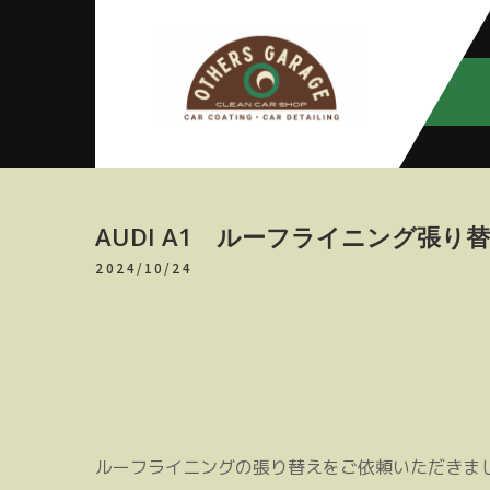
Skip
to
content
アザースガ
【神奈川・厚木・愛川】カーメン
テナンス
レージ
AUDI A1 ルーフライニング張り
2024/10/24
ルーフライニングの張り替えをご依頼いただきま