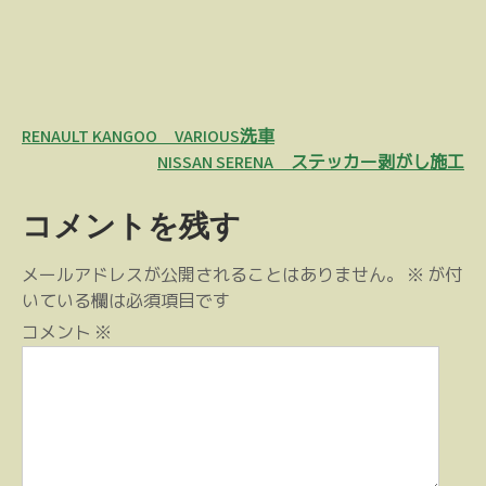
投
RENAULT KANGOO VARIOUS洗車
稿
NISSAN SERENA ステッカー剥がし施工
ナ
コメントを残す
ビ
ゲ
メールアドレスが公開されることはありません。
※
が付
ー
いている欄は必須項目です
シ
コメント
※
ョ
ン