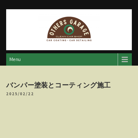
Skip
to
content
アザースガレージ
【神奈川・厚木・愛川】カーメンテナンス
Menu
バンパー塗装とコーティング施工
2025/02/22