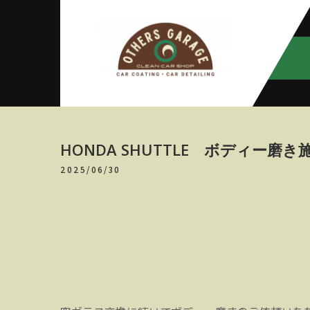
Skip
to
content
アザースガ
【神奈川・厚木・愛川】カーメン
テナンス
レージ
HONDA SHUTTLE ボディー磨き
2025/06/30