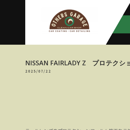
Skip
to
content
アザースガ
【神奈川・厚木・愛川】カーメン
テナンス
レージ
NISSAN FAIRLADY Z プロテ
2025/07/22