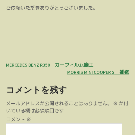
ご依頼いただきありがとうございました。
投
MERCEDES BENZ R350 カーフィルム施工
稿
MORRIS MINI COOPER S 補修
ナ
コメントを残す
ビ
ゲ
メールアドレスが公開されることはありません。
※
が付
ー
いている欄は必須項目です
シ
コメント
※
ョ