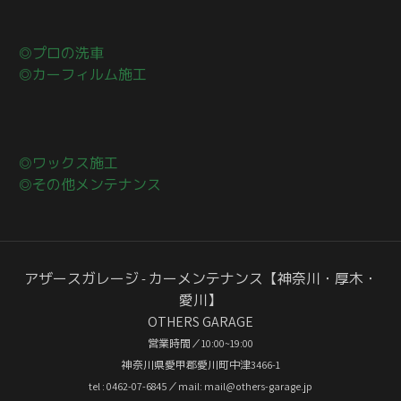
◎プロの洗車
◎カーフィルム施工
◎ワックス施工
◎その他メンテナンス
アザースガレージ - カーメンテナンス【神奈川・厚木・
愛川】
OTHERS GARAGE
営業時間／10:00~19:00
神奈川県愛甲郡愛川町中津3466-1
tel : 0462-07-6845／mail: mail@others-garage.jp