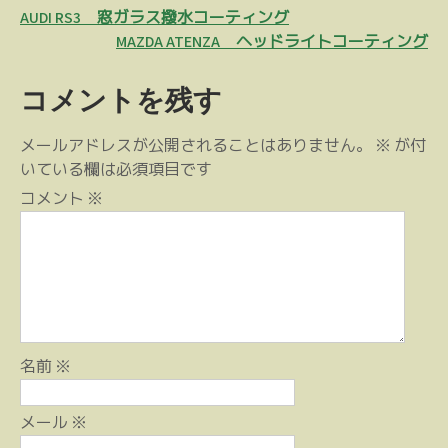
投
AUDI RS3 窓ガラス撥水コーティング
稿
MAZDA ATENZA ヘッドライトコーティング
ナ
コメントを残す
ビ
ゲ
メールアドレスが公開されることはありません。
※
が付
ー
いている欄は必須項目です
シ
コメント
※
ョ
ン
名前
※
メール
※