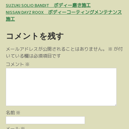
投
SUZUKI SOLIO BANDIT ボディー磨き施工
稿
NISSAN DAYZ ROOX ボディーコーティングメンテナンス
施工
ナ
ビ
コメントを残す
ゲ
ー
メールアドレスが公開されることはありません。
※
が付
シ
いている欄は必須項目です
ョ
コメント
※
ン
名前
※
メール
※