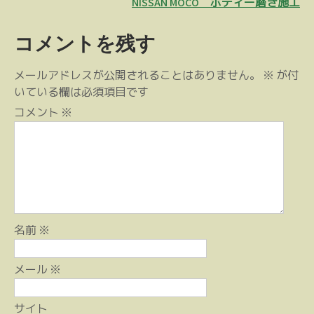
稿
NISSAN MOCO ボディー磨き施工
ナ
コメントを残す
ビ
ゲ
メールアドレスが公開されることはありません。
※
が付
ー
いている欄は必須項目です
シ
コメント
※
ョ
ン
名前
※
メール
※
サイト