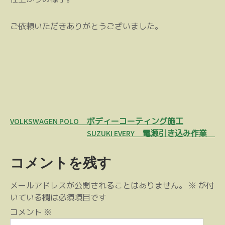
ご依頼いただきありがとうございました。
投
VOLKSWAGEN POLO ボディーコーティング施工
稿
SUZUKI EVERY 電源引き込み作業
ナ
コメントを残す
ビ
ゲ
メールアドレスが公開されることはありません。
※
が付
ー
いている欄は必須項目です
シ
コメント
※