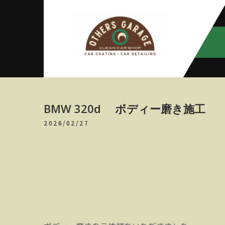
Skip
to
content
アザースガ
【神奈川・厚木・愛川】カーメン
テナンス
レージ
BMW 320d ボディー磨き施工
2026/02/27