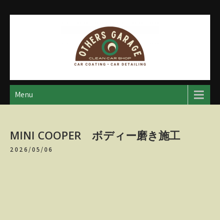
Skip
to
content
アザースガレージ
【神奈川・厚木・愛川】カーメンテナンス
Menu
MINI COOPER ボディー磨き施工
2026/05/06