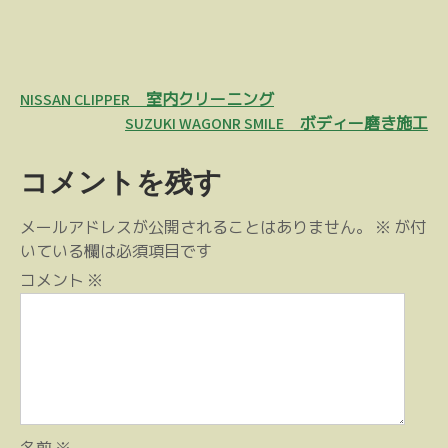
投
NISSAN CLIPPER 室内クリーニング
稿
SUZUKI WAGONR SMILE ボディー磨き施工
ナ
コメントを残す
ビ
ゲ
メールアドレスが公開されることはありません。
※
が付
ー
いている欄は必須項目です
シ
コメント
※
ョ
ン