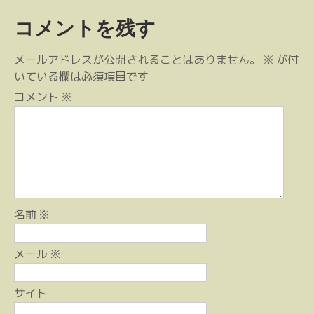
稿
コメントを残す
ナ
ビ
メールアドレスが公開されることはありません。
※
が付
ゲ
いている欄は必須項目です
ー
コメント
※
シ
ョ
ン
名前
※
メール
※
サイト