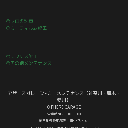
◎プロの洗車
◎カーフィルム施工
◎ワックス施工
◎その他メンテナンス
アザースガレージ - カーメンテナンス【神奈川・厚木・
愛川】
OTHERS GARAGE
営業時間／10:00~19:00
神奈川県愛甲郡愛川町中津3466-1
tel : 0462-07-6845／mail: mail@others-garage.jp