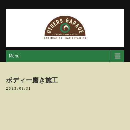
Skip
to
content
アザースガレージ
【神奈川・厚木・愛川】カーメンテナンス
Menu
ボディー磨き施工
2022/03/31